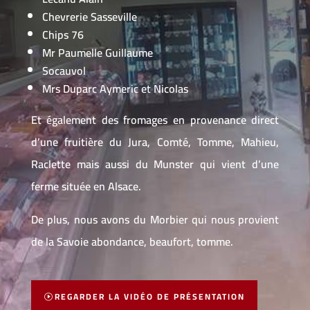
Chevrerie Sasseville
Chips 76
Mr Paumelle Guillaume
Socauvol
Mrs Duparc Aymeric et Nicolas
Et également des fromages en provenance direct
d’une fruitière du Jura, Comté, Tomme, Mahieu,
Raclette mais aussi du Munster qui vient d’une
ferme située en Alsace.
De plus, nous avons du Morbier
qui nous provient
de la Savoie abondance, beaufort, tomme.
REGARDER LA VIDÉO DE PRÉSENTATION