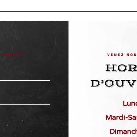
 CONTACT
VENEZ NOU
HOR
D’OU
Lund
Mardi-Sa
Dimanch