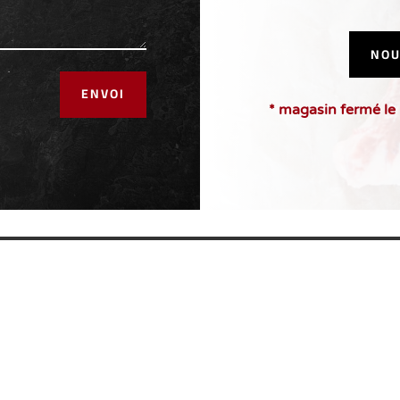
NOU
ENVOI
* magasin fermé le