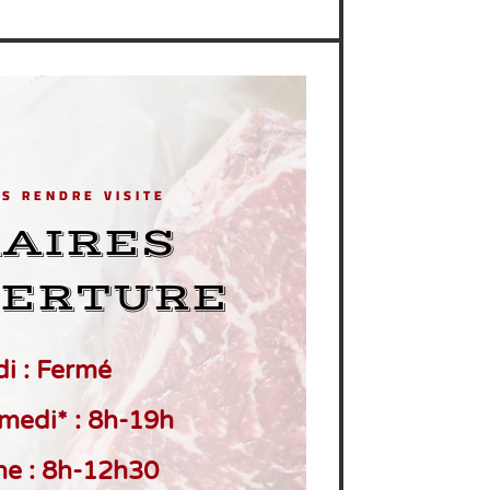
S RENDRE VISITE
AIRES
VERTURE
i : Fermé
medi* : 8h-19h
e : 8h-12h30